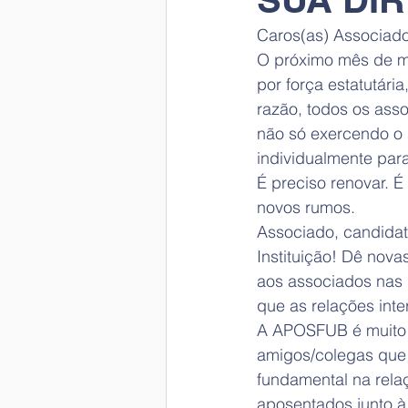
Caros(as) Associado
O próximo mês de ma
por força estatutári
razão, todos os asso
não só exercendo o 
individualmente para
É preciso renovar. 
novos rumos. 
Associado, candidat
Instituição! Dê nova
aos associados nas 
que as relações int
A APOSFUB é muito 
amigos/colegas que 
fundamental na rela
aposentados junto à 