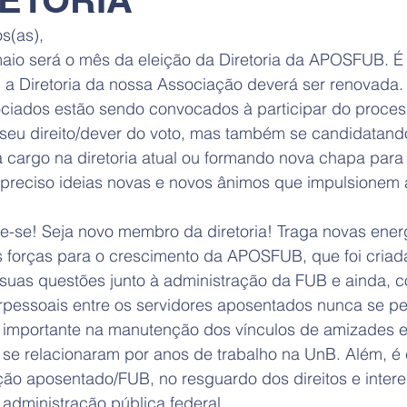
s(as),
io será o mês da eleição da Diretoria da APOSFUB. É
a, a Diretoria da nossa Associação deverá ser renovada.
ciados estão sendo convocados à participar do processo
seu direito/dever do voto, mas também se candidatand
 cargo na diretoria atual ou formando nova chapa para 
É preciso ideias novas e novos ânimos que impulsionem 
e-se! Seja novo membro da diretoria! Traga novas energ
s forças para o crescimento da APOSFUB, que foi criada 
suas questões junto à administração da FUB e ainda, co
erpessoais entre os servidores aposentados nunca se p
importante na manutenção dos vínculos de amizades en
se relacionaram por anos de trabalho na UnB. Além, é c
ção aposentado/FUB, no resguardo dos direitos e inter
administração pública federal.