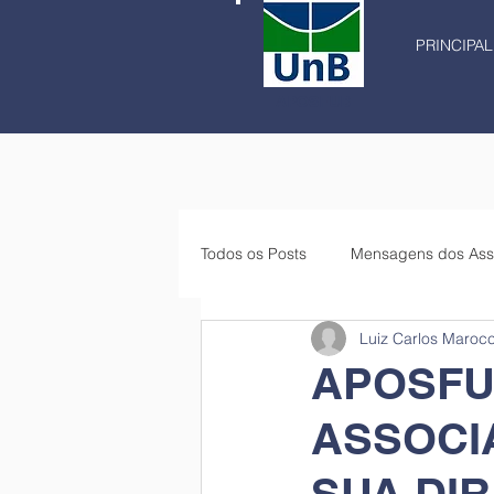
PRINCIPAL
APOSFUB
Todos os Posts
Mensagens dos Ass
Luiz Carlos Maroc
APOSFU
ASSOCI
SUA DI