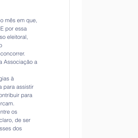
 o mês em que, 
 E por essa 
 eleitoral, 
o 
concorrer.
a Associação a 
ias à 
para assistir 
ntribuir para 
ercam.
tre os 
laro, de ser 
esses dos 