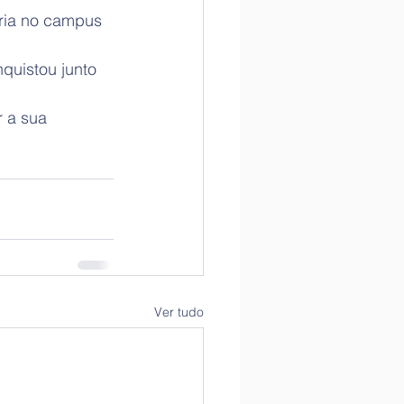
ria no campus 
quistou junto 
 a sua 
Ver tudo