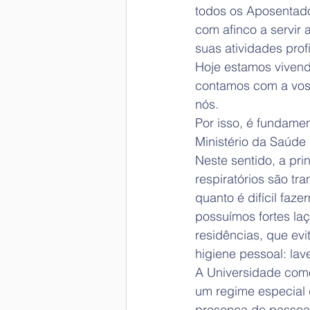
todos os Aposentado
com afinco a servir
suas atividades prof
Hoje estamos vivend
contamos com a vos
nós.
Por isso, é fundame
Ministério da Saúde
Neste sentido, a pri
respiratórios são tr
quanto é difícil faz
possuímos fortes la
residências, que ev
higiene pessoal: la
A Universidade com
um regime especial 
presença de pessoa