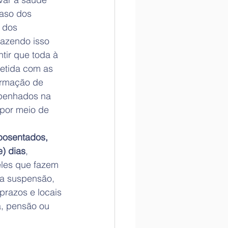
aso dos 
 dos 
azendo isso 
tir que toda à 
etida com as 
ormação de 
mpenhados na 
 por meio de 
posentados, 
e) dias
, 
eles que fazem 
 a suspensão, 
prazos e locais 
, pensão ou 