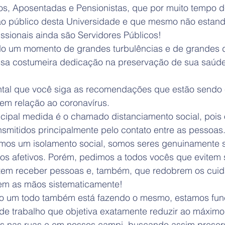
s, Aposentadas e Pensionistas, que por muito tempo 
 ao público desta Universidade e que mesmo não estan
issionais ainda são Servidores Públicos!
o um momento de grandes turbulências e de grandes d
sa costumeira dedicação na preservação de sua saúde
ntal que você siga as recomendações que estão sendo 
 em relação ao coronavírus.
ncipal medida é o chamado distanciamento social, pois o
ansmitidos principalmente pelo contato entre as pessoa
ermos um isolamento social, somos seres genuinamente s
ços afetivos. Porém, pedimos a todos vocês que evitem 
item receber pessoas e, também, que redobrem os cui
vem as mãos sistematicamente!
o um todo também está fazendo o mesmo, estamos fun
de trabalho que objetiva exatamente reduzir ao máximo 
s nas ruas e em nossos campi, buscando assim preser