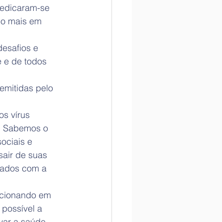
dedicaram-se 
do mais em 
esafios e 
 e de todos 
emitidas pelo 
s vírus 
s. Sabemos o 
ociais e 
sair de suas 
dados com a 
cionando em 
possível a 
var a saúde 